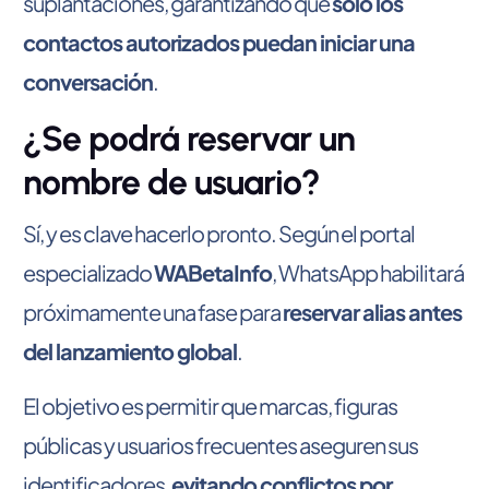
suplantaciones, garantizando que
solo los
contactos autorizados puedan iniciar una
conversación
.
¿Se podrá reservar un
nombre de usuario?
Sí, y es clave hacerlo pronto. Según el portal
especializado
WABetaInfo
, WhatsApp habilitará
próximamente una fase para
reservar alias antes
del lanzamiento global
.
El objetivo es permitir que marcas, figuras
públicas y usuarios frecuentes aseguren sus
identificadores,
evitando conflictos por