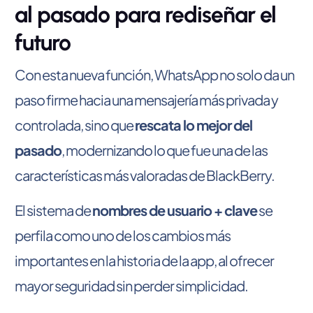
al pasado para rediseñar el
futuro
Con esta nueva función, WhatsApp no solo da un
paso firme hacia una mensajería más privada y
controlada, sino que
rescata lo mejor del
pasado
, modernizando lo que fue una de las
características más valoradas de BlackBerry.
El sistema de
nombres de usuario + clave
se
perfila como uno de los cambios más
importantes en la historia de la app, al ofrecer
mayor seguridad sin perder simplicidad.