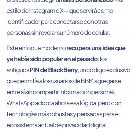
estilo de Instagram o X— que servirá como
identificador para conectarse con otras
personas sin revelar su número de celular.
Este enfoque moderno
recupera una idea que
ya había sido popular en el pasado
: los
antiguos
PIN de BlackBerry
, un código exclusivo
que permitía a los usuarios de BBM agregarse
entre sí sin compartir información personal.
WhatsApp adopta ahora esa lógica, pero con
tecnologías más robustas y pensadas para el
ecosistema actual de privacidad digital.