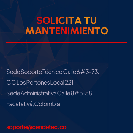
S
O
L
I
C
I
T
A
T
U
M
A
N
T
E
N
I
M
I
E
N
T
O
Sede Soporte Técnico Calle 6 # 3-73.
C C Los Portones Local 221.
Sede Administrativa Calle 8# 5-58.
Facatativá, Colombia
soporte@cendetec.co