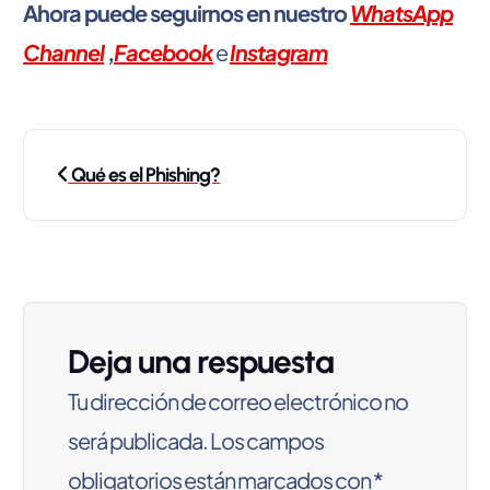
Ahora puede seguirnos en nuestro
WhatsApp
Channel
,
Facebook
e
Instagram
N
Qué es el Phishing?
a
v
e
g
Deja una respuesta
a
Tu dirección de correo electrónico no
c
será publicada.
Los campos
i
obligatorios están marcados con
*