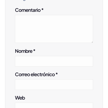
ó
Comentario
*
n
d
e
e
n
Nombre
*
t
r
Correo electrónico
*
a
d
a
Web