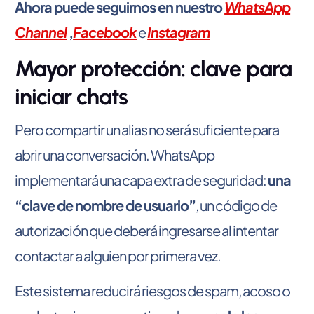
Ahora puede seguirnos en nuestro
WhatsApp
Channel
,
Facebook
e
Instagram
Mayor protección: clave para
iniciar chats
Pero compartir un alias no será suficiente para
abrir una conversación. WhatsApp
implementará una capa extra de seguridad:
una
“clave de nombre de usuario”
, un código de
autorización que deberá ingresarse al intentar
contactar a alguien por primera vez.
Este sistema reducirá riesgos de spam, acoso o