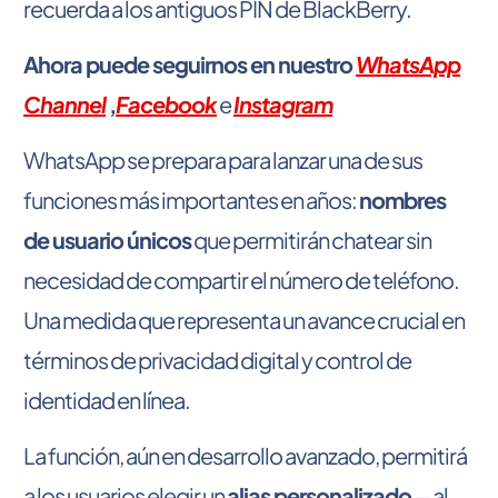
recuerda a los antiguos PIN de BlackBerry.
Ahora puede seguirnos en nuestro
WhatsApp
Channel
,
Facebook
e
Instagram
WhatsApp se prepara para lanzar una de sus
funciones más importantes en años:
nombres
de usuario únicos
que permitirán chatear sin
necesidad de compartir el número de teléfono.
Una medida que representa un avance crucial en
términos de privacidad digital y control de
identidad en línea.
La función, aún en desarrollo avanzado, permitirá
a los usuarios elegir un
alias personalizado
—al